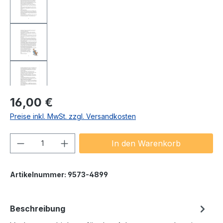
Regulärer Preis:
16,00 €
Preise inkl. MwSt. zzgl. Versandkosten
Produkt Anzahl: Gib den gewünschten We
In den Warenkorb
Artikelnummer:
9573-4899
Beschreibung