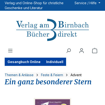
Verlag und Online-Shop für christliche
Service / Hilfe
Zum Hauptinhalt springen
Geschenke und Literatur
Ware
Gesangbuch Online
Individuell
Themen & Anlässe
Feste & Feiern
Advent
Ein ganz besonderer Stern
Bildergalerie überspringen