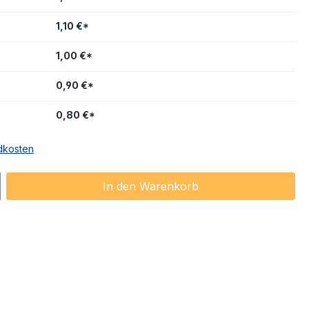
1,10 €*
1,00 €*
0,90 €*
0,80 €*
ndkosten
ib den gewünschten Wert ein oder benu
In den Warenkorb
6