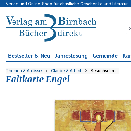
Verlag und Online-Shop für christliche Geschenke und Literatur
 Hauptinhalt springen
Zur Suche springen
Zur Hauptnavigation springen
Bestseller & Neu
Jahreslosung
Gemeinde
Ka
Themen & Anlässe
Glaube & Arbeit
Besuchsdienst
Faltkarte Engel
Bildergalerie überspringen