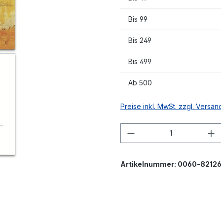
Bis
99
Bis
249
Bis
499
Ab
500
Preise inkl. MwSt. zzgl. Versa
Produkt Anzahl: G
Artikelnummer:
0060-8212