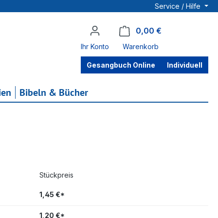
Service / Hilfe
0,00 €
Warenkorb enthä
Ihr Konto
Warenkorb
Gesangbuch Online
Individuell
ien
Bibeln & Bücher
Stückpreis
1,45 €*
1,20 €*