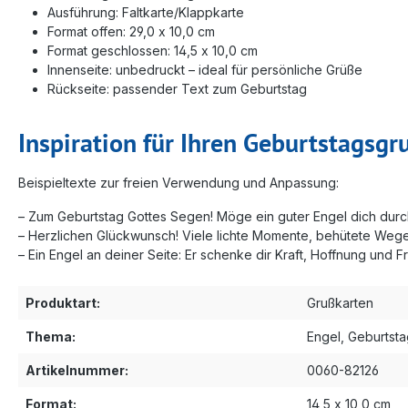
Ausführung: Faltkarte/Klappkarte
Format offen: 29,0 x 10,0 cm
Format geschlossen: 14,5 x 10,0 cm
Innenseite: unbedruckt – ideal für persönliche Grüße
Rückseite: passender Text zum Geburtstag
Inspiration für Ihren Geburtstagsgr
Beispieltexte zur freien Verwendung und Anpassung:
– Zum Geburtstag Gottes Segen! Möge ein guter Engel dich durc
– Herzlichen Glückwunsch! Viele lichte Momente, behütete Weg
– Ein Engel an deiner Seite: Er schenke dir Kraft, Hoffnung und 
Produktart:
Grußkarten
Thema:
Engel
, Geburtst
Artikelnummer:
0060-82126
Format:
14,5 x 10,0 cm