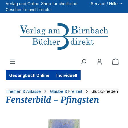
Verlag und Online-Shop für christliche
Service / Hilfe
Zum Hauptinhalt springen
Geschenke und Literatur
Ware
Gesangbuch Online
Individuell
Themen & Anlässe
Glaube & Freizeit
Glück/Frieden
Fensterbild - Pfingsten
Bildergalerie überspringen