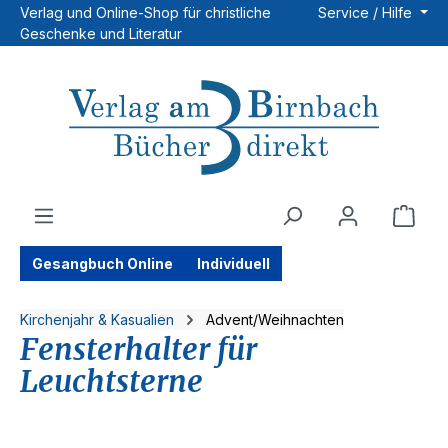
Verlag und Online-Shop für christliche
Service / Hilfe
Zum Hauptinhalt springen
Geschenke und Literatur
Ware
Gesangbuch Online
Individuell
Kirchenjahr & Kasualien
Advent/Weihnachten
Fensterhalter für
Leuchtsterne