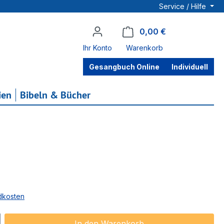
Service / Hilfe
0,00 €
Warenkorb enthä
Ihr Konto
Warenkorb
Gesangbuch Online
Individuell
ien
Bibeln & Bücher
ndkosten
ib den gewünschten Wert ein oder benu
In den Warenkorb