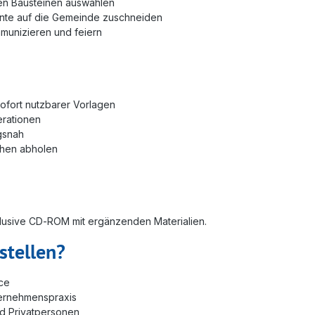
ten Bausteinen auswählen
ente auf die Gemeinde zuschneiden
munizieren und feiern
sofort nutzbarer Vorlagen
erationen
agsnah
chen abholen
nklusive CD‑ROM mit ergänzenden Materialien.
stellen?
ice
ternehmenspraxis
nd Privatpersonen