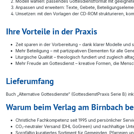
Modell wählen: passendes Gottesdienstformat mit geeigne
Anpassen und erweitern: Texte, Gebete, Beteiligungselem
Umsetzen: mit den Vorlagen der CD‑ROM strukturieren, kom
Ihre Vorteile in der Praxis
Zeit sparen in der Vorbereitung – dank klarer Modelle und 
Mehr Beteiligung – mit partizipativen Elementen für alle Gen
Liturgische Qualität – theologisch fundiert und zugleich allt
Mehr Freude am Gottesdienst – kreative Formen, die Mens
Lieferumfang
Buch „Alternative Gottesdienste“ (GottesdienstPraxis Serie B) i
Warum beim Verlag am Birnbach be
Christliche Fachkompetenz seit 1995 und persönlicher Serv
CO₂‑neutraler Versand (DHL GoGreen) und nachhaltige Un
Sorgfältig kuratiertes Sortiment für Gemeinden, Pfarreien u