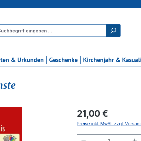
rten & Urkunden
Geschenke
Kirchenjahr & Kasual
nste
Regulärer Preis:
21,00 €
Preise inkl. MwSt. zzgl. Versa
Produkt Anzahl: G