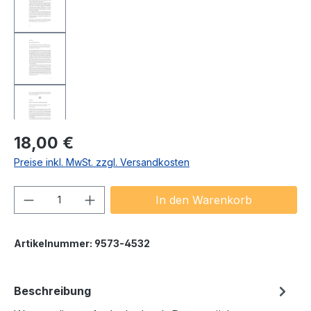
Regulärer Preis:
18,00 €
Preise inkl. MwSt. zzgl. Versandkosten
Produkt Anzahl: Gib den gewünschten We
In den Warenkorb
Artikelnummer:
9573-4532
Beschreibung