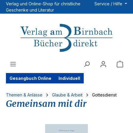
Verlag und Online-Shop für christliche
Service / Hilfe
Zum Hauptinhalt springen
Geschenke und Literatur
Ware
Gesangbuch Online
Individuell
Themen & Anlässe
Glaube & Arbeit
Gottesdienst
Gemeinsam mit dir
Bildergalerie überspringen