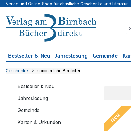
Verlag und Online-Shop für christliche Geschenke und Literatur
 Hauptinhalt springen
Zur Suche springen
Zur Hauptnavigation springen
Bestseller & Neu
Jahreslosung
Gemeinde
Ka
Geschenke
sommerliche Begleiter
Bestseller & Neu
Jahreslosung
Gemeinde
Neu
Karten & Urkunden