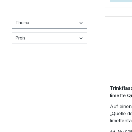
Thema
Preis
Trinkflas
limette Q
Auf einen Blick Glas
„Quelle d
limettenf
Schutzhülle Fassungsve
Art.-Nr.: 0