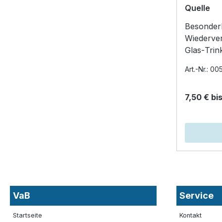
Quelle
Besonderh
Wiederve
Glas‑Trin
geschmack
Art.-Nr.: 0
Rote Neo
7,50 € bis
VaB
Service
Startseite
Kontakt