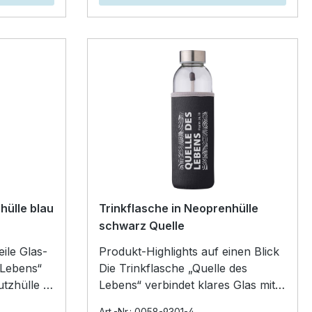
hülle blau
Trinkflasche in Neoprenhülle
schwarz Quelle
Glas-
Produkt-Highlights auf einen Blick
 Lebens“
Die Trinkflasche „Quelle des
tzhülle –
Lebens“ verbindet klares Glas mit
nd optisch
einer schützenden, schwarzen
Art.-Nr.: 0058-9301-4