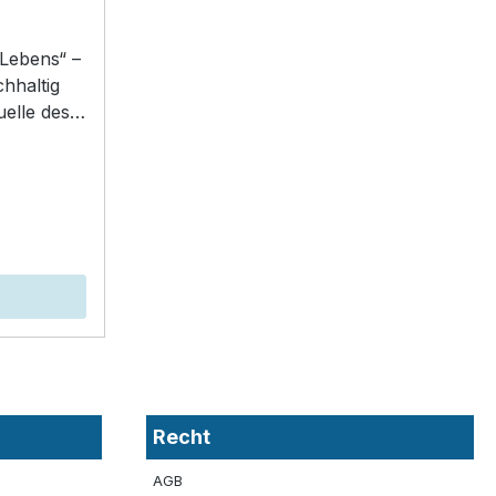
 Lebens“ –
hhaltig
uelle des
mmt mit
Recht
AGB