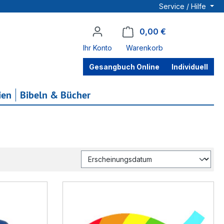
Service / Hilfe
0,00 €
Warenkorb enthä
Ihr Konto
Warenkorb
Gesangbuch Online
Individuell
ien
Bibeln & Bücher