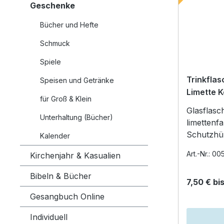
Geschenke
Bücher und Hefte
Schmuck
Spiele
Trinkfla
Speisen und Getränke
Limette K
für Groß & Klein
Glasflasc
Unterhaltung (Bücher)
limettenf
Schutzhül
Kalender
Schraubverschlu
Art.-Nr.: 0
Kirchenjahr & Kasualien
mit Trage
Bibeln & Bücher
7,50 € bis
Gesangbuch Online
Individuell