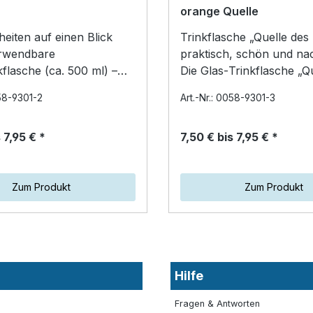
orange Quelle
eiten auf einen Blick
Trinkflasche „Quelle des
rwendbare
praktisch, schön und nac
kflasche (ca. 500 ml) –
Die Glas‑Trinkflasche „Q
sneutral und langlebig
Lebens“ (ca. 500 ml) ko
058-9301-2
Art.-Nr.: 0058-9301-3
pren‑Schutzhülle für b…
einer schützenden…
 7,95 € *
7,50 € bis 7,95 € *
Zum Produkt
Zum Produkt
Hilfe
Fragen & Antworten