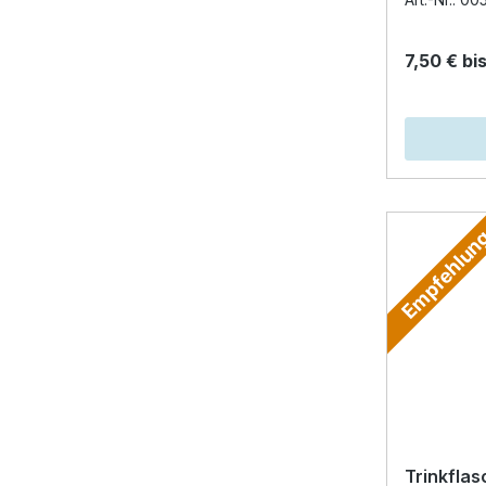
ca. 500 m
7,50 € bis
Empfehlun
Trinkflas