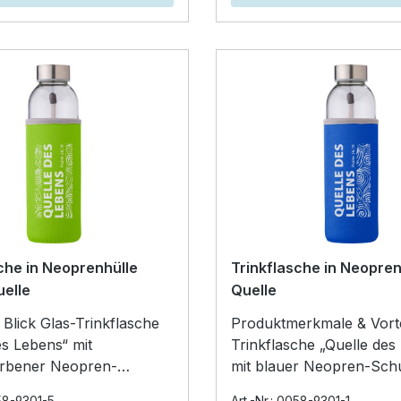
che in Neoprenhülle
Trinkflasche in Neopren
uelle
Quelle
-Trinkflasche
Produktmerkmale & Vorteile 
es Lebens“ mit
Trinkflasche „Quelle des
arbener Neopren-
mit blauer Neopren-Schu
rmögen:
robust, alltagstauglich u
058-9301-5
Art.-Nr.: 0058-9301-1