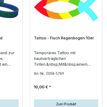
nd
Tattoo - Fisch Regenbogen 10er
band zur
Temporäres Tattoo mit
hautverträglichen
 ein
Tinten.&nbsp;Mit&nbsp;einem
nem
feuchten Papiertuch auftragen und
Art.-Nr.: 0058-5789
uchtet im
mit Babyöl entfernen. Die Tattoos
sind wass…
10,00 € *
Zum Produkt