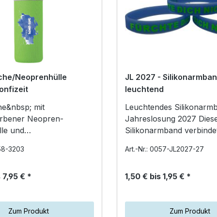
sche/Neoprenhülle
JL 2027 - Silikonarmba
onfizeit
leuchtend
he&nbsp; mit
Leuchtendes Silikonarm
arbener Neopren-
Jahreslosung 2027 Dieses
le und
Silikonarmband verbindet
ss aus Edelstahl,
klares Bekenntnis mit ei
058-3203
Art.-Nr.: 0057-JL2027-27
riemen.
besonderen Effekt: Es le
D…
 7,95 € *
1,50 € bis 1,95 € *
Zum Produkt
Zum Produkt