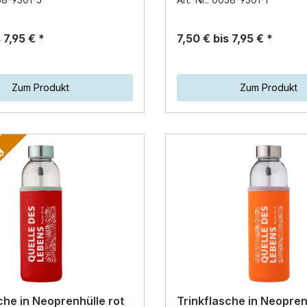
l – ideal für unterweg…
ansprechend.…
 7,95 € *
7,50 € bis 7,95 € *
Zum Produkt
Zum Produkt
g
che in Neoprenhülle rot
Trinkflasche in Neopren