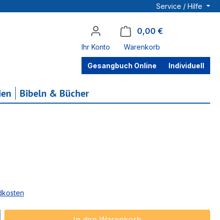
Service / Hilfe
0,00 €
Warenkorb enthä
Ihr Konto
Warenkorb
Gesangbuch Online
Individuell
ien
Bibeln & Bücher
ndkosten
ib den gewünschten Wert ein oder benu
In den Warenkorb