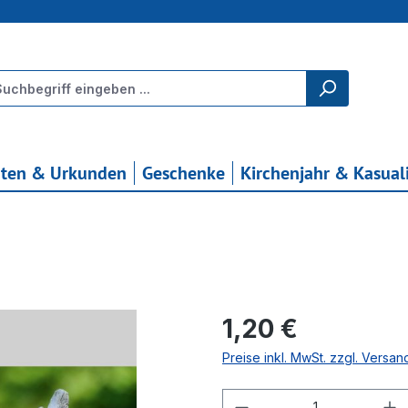
rten & Urkunden
Geschenke
Kirchenjahr & Kasual
Regulärer Preis:
1,20 €
Preise inkl. MwSt. zzgl. Versa
Produkt Anzahl: G