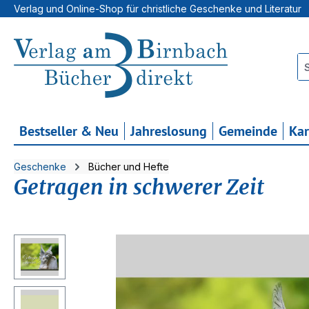
Verlag und Online-Shop für christliche Geschenke und Literatur
 Hauptinhalt springen
Zur Suche springen
Zur Hauptnavigation springen
Bestseller & Neu
Jahreslosung
Gemeinde
Ka
Geschenke
Bücher und Hefte
Getragen in schwerer Zeit
Bildergalerie überspringen