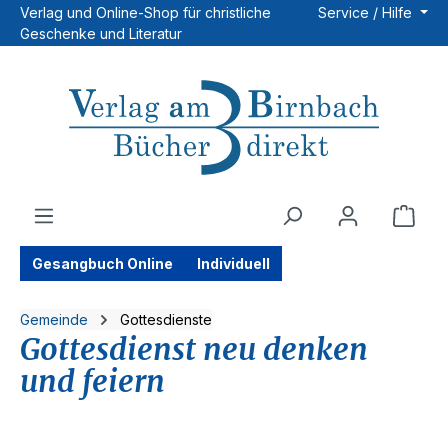
Verlag und Online-Shop für christliche
Service / Hilfe
Zum Hauptinhalt springen
Geschenke und Literatur
Ware
Gesangbuch Online
Individuell
Gemeinde
Gottesdienste
Gottesdienst neu denken
und feiern