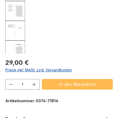
Regulärer Preis:
29,00 €
Preise inkl. MwSt. zzgl. Versandkosten
Produkt Anzahl: Gib den gewünschten We
In den Warenkorb
Artikelnummer:
0374-71814