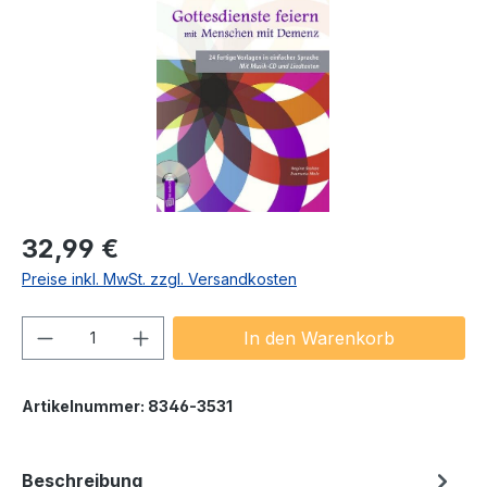
Regulärer Preis:
32,99 €
Preise inkl. MwSt. zzgl. Versandkosten
Produkt Anzahl: Gib den gewünschten We
In den Warenkorb
Artikelnummer:
8346-3531
Beschreibung