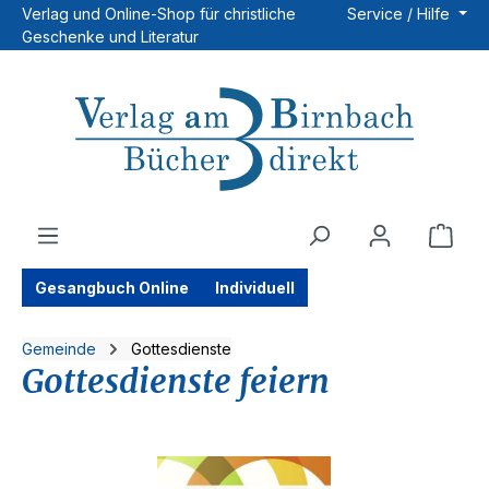
Verlag und Online-Shop für christliche
Service / Hilfe
Zum Hauptinhalt springen
Geschenke und Literatur
Ware
Gesangbuch Online
Individuell
Gemeinde
Gottesdienste
Gottesdienste feiern
Bildergalerie überspringen