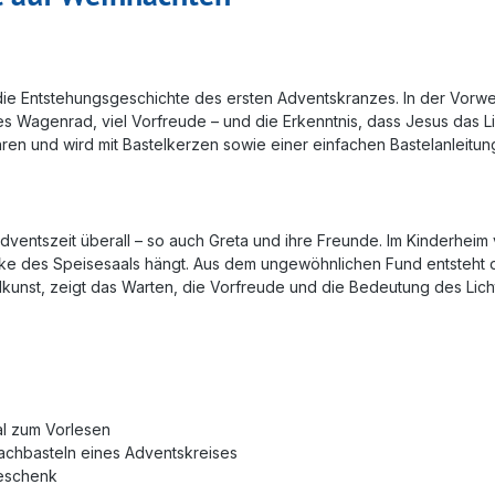
m die Entstehungsgeschichte des ersten Adventskranzes. In der Vorw
 Wagenrad, viel Vorfreude – und die Erkenntnis, dass Jesus das Licht
ren und wird mit Bastelkerzen sowie einer einfachen Bastelanleitung
Adventszeit überall – so auch Greta und ihre Freunde. Im Kinderhei
e des Speisesaals hängt. Aus dem ungewöhnlichen Fund entsteht die
unst, zeigt das Warten, die Vorfreude und die Bedeutung des Lichts –
al zum Vorlesen
Nachbasteln eines Adventskreises
Geschenk