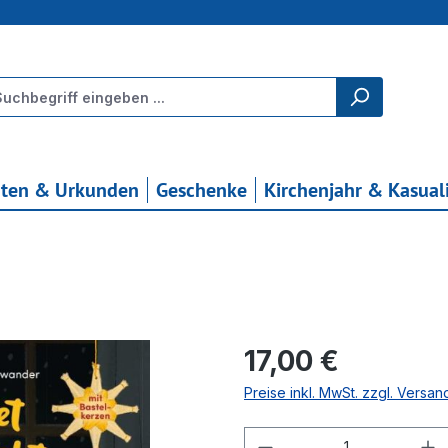
rten & Urkunden
Geschenke
Kirchenjahr & Kasual
Regulärer Preis:
17,00 €
Preise inkl. MwSt. zzgl. Versa
Produkt Anzahl: G