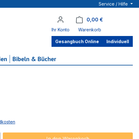
Service / Hilfe
0,00 €
Warenkorb enthä
Ihr Konto
Warenkorb
Gesangbuch Online
Individuell
ien
Bibeln & Bücher
ndkosten
ib den gewünschten Wert ein oder benu
In den Warenkorb