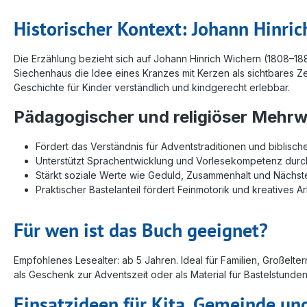
Historischer Kontext: Johann Hinri
Die Erzählung bezieht sich auf Johann Hinrich Wichern (1808–18
Siechenhaus die Idee eines Kranzes mit Kerzen als sichtbares Zei
Geschichte für Kinder verständlich und kindgerecht erlebbar.
Pädagogischer und religiöser Mehrw
Fördert das Verständnis für Adventstraditionen und biblische
Unterstützt Sprachentwicklung und Vorlesekompetenz durch
Stärkt soziale Werte wie Geduld, Zusammenhalt und Nächst
Praktischer Bastelanteil fördert Feinmotorik und kreatives A
Für wen ist das Buch geeignet?
Empfohlenes Lesealter: ab 5 Jahren. Ideal für Familien, Großelt
als Geschenk zur Adventszeit oder als Material für Bastelstund
Einsatzideen für Kita, Gemeinde un