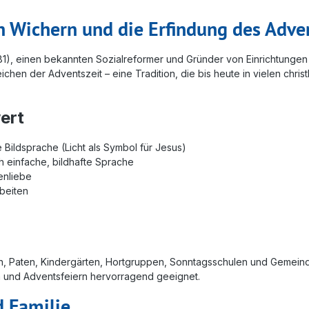
ch Wichern und die Erfindung des Adv
81), einen bekannten Sozialreformer und Gründer von Einrichtungen 
chen der Adventszeit – eine Tradition, die bis heute in vielen chris
ert
 Bildsprache (Licht als Symbol für Jesus)
 einfache, bildhafte Sprache
enliebe
rbeiten
ern, Paten, Kindergärten, Hortgruppen, Sonntagsschulen und Gemeinde
en und Adventsfeiern hervorragend geeignet.
d Familie