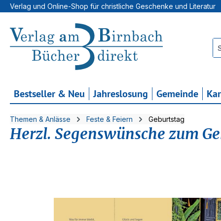
Verlag und Online-Shop für christliche Geschenke und Literatur
 Hauptinhalt springen
Zur Suche springen
Zur Hauptnavigation springen
Bestseller & Neu
Jahreslosung
Gemeinde
Ka
Themen & Anlässe
Feste & Feiern
Geburtstag
Herzl. Segenswünsche zum Ge
Bildergalerie überspringen