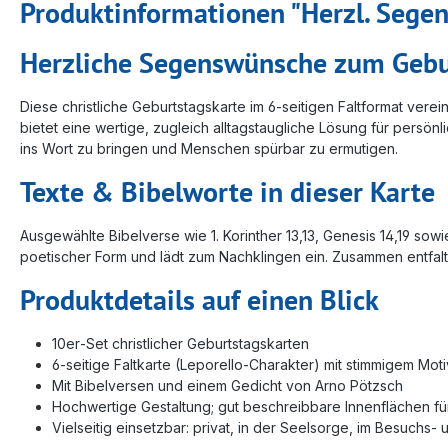
Produktinformationen "Herzl. Sege
Herzliche Segenswünsche zum Gebur
Diese christliche Geburtstagskarte im 6‑seitigen Faltformat ver
bietet eine wertige, zugleich alltagstaugliche Lösung für pers
ins Wort zu bringen und Menschen spürbar zu ermutigen.
Texte & Bibelworte in dieser Karte
Ausgewählte Bibelverse wie 1. Korinther 13,13, Genesis 14,19 so
poetischer Form und lädt zum Nachklingen ein. Zusammen entfa
Produktdetails auf einen Blick
10er‑Set christlicher Geburtstagskarten
6‑seitige Faltkarte (Leporello‑Charakter) mit stimmigem Mot
Mit Bibelversen und einem Gedicht von Arno Pötzsch
Hochwertige Gestaltung; gut beschreibbare Innenflächen fü
Vielseitig einsetzbar: privat, in der Seelsorge, im Besuchs