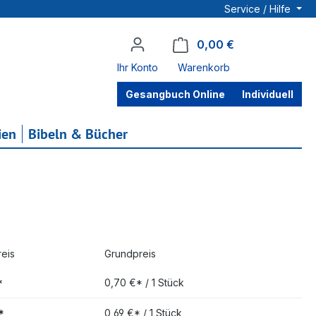
Service / Hilfe
0,00 €
Warenkorb enthä
Ihr Konto
Warenkorb
Gesangbuch Online
Individuell
ien
Bibeln & Bücher
eis
Grundpreis
*
0,70 €* / 1 Stück
*
0,69 €* / 1 Stück