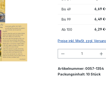
6,69 €
Bis
49
6,49 €
Bis
99
6,29 €
Ab
100
Preise inkl. MwSt. zzgl. Versa
Produkt Anzahl: G
Artikelnummer:
0057-1354
Packungsinhalt:
10 Stück