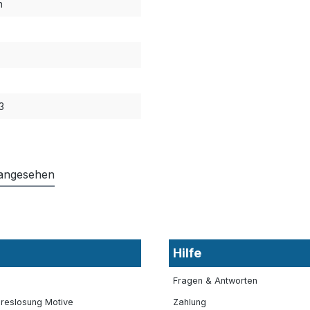
n
3
 angesehen
Hilfe
Fragen & Antworten
reslosung Motive
Zahlung