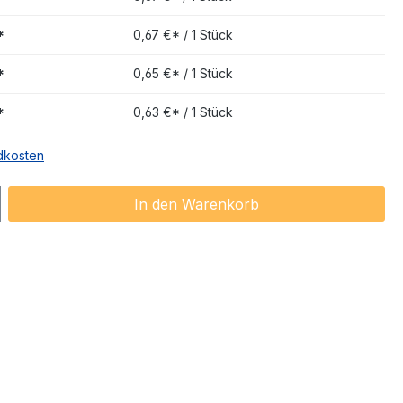
*
0,67 €* / 1 Stück
*
0,65 €* / 1 Stück
*
0,63 €* / 1 Stück
ndkosten
ib den gewünschten Wert ein oder benu
In den Warenkorb