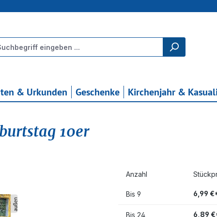
rten & Urkunden
Geschenke
Kirchenjahr & Kasual
burtstag 10er
Anzahl
Stückpr
6,99 €
Bis
9
6,89 €
Bis
24