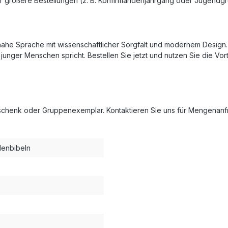
Für größere Bestellungen (z. B. Konfirmandenjahrgang oder Jugend
ahe Sprache mit wissenschaftlicher Sorgfalt und modernem Design. S
 junger Menschen spricht. Bestellen Sie jetzt und nutzen Sie die V
eschenk oder Gruppenexemplar. Kontaktieren Sie uns für Mengenanfr
denbibeln