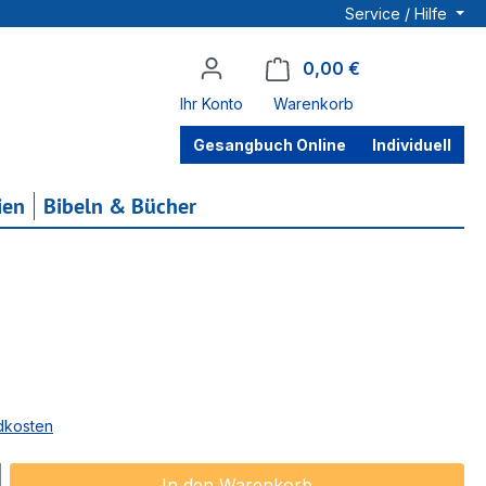
Service / Hilfe
0,00 €
Warenkorb enthä
Ihr Konto
Warenkorb
Gesangbuch Online
Individuell
ien
Bibeln & Bücher
ndkosten
ib den gewünschten Wert ein oder benu
In den Warenkorb