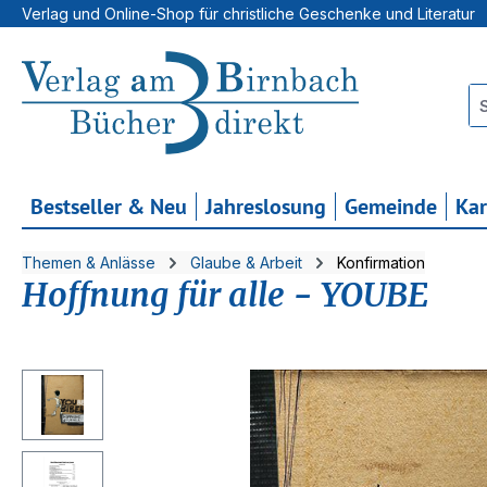
Verlag und Online-Shop für christliche Geschenke und Literatur
 Hauptinhalt springen
Zur Suche springen
Zur Hauptnavigation springen
Bestseller & Neu
Jahreslosung
Gemeinde
Ka
Themen & Anlässe
Glaube & Arbeit
Konfirmation
Hoffnung für alle - YOUBE
Bildergalerie überspringen