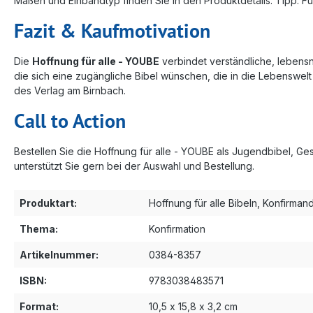
Maßen und Einbandtyp finden Sie in den Produktdetails. Tipp: 
Fazit & Kaufmotivation
Die
Hoffnung für alle - YOUBE
verbindet verständliche, lebensn
die sich eine zugängliche Bibel wünschen, die in die Lebenswelt
des Verlag am Birnbach.
Call to Action
Bestellen Sie die Hoffnung für alle - YOUBE als Jugendbibel, G
unterstützt Sie gern bei der Auswahl und Bestellung.
Produktart:
Hoffnung für alle Bibeln
, Konfirman
Thema:
Konfirmation
Artikelnummer:
0384-8357
ISBN:
9783038483571
Format:
10,5 x 15,8 x 3,2 cm