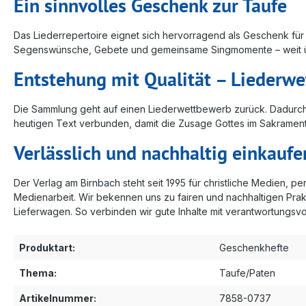
Ein sinnvolles Geschenk zur Taufe
Das Liederrepertoire eignet sich hervorragend als Geschenk für 
Segenswünsche, Gebete und gemeinsame Singmomente – weit üb
Entstehung mit Qualität – Liederw
Die Sammlung geht auf einen Liederwettbewerb zurück. Dadurch ve
heutigen Text verbunden, damit die Zusage Gottes im Sakrament 
Verlässlich und nachhaltig einkauf
Der Verlag am Birnbach steht seit 1995 für christliche Medien, p
Medienarbeit. Wir bekennen uns zu fairen und nachhaltigen Pra
Lieferwagen. So verbinden wir gute Inhalte mit verantwortungsv
Produktart:
Geschenkhefte
Thema:
Taufe/Paten
Artikelnummer:
7858-0737