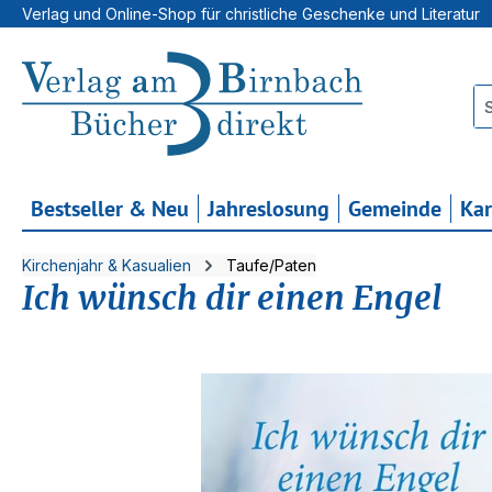
Verlag und Online-Shop für christliche Geschenke und Literatur
 Hauptinhalt springen
Zur Suche springen
Zur Hauptnavigation springen
Bestseller & Neu
Jahreslosung
Gemeinde
Ka
Kirchenjahr & Kasualien
Taufe/Paten
Ich wünsch dir einen Engel
Bildergalerie überspringen