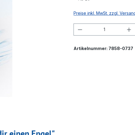
Preise inkl. MwSt. zzgl. Versa
Produkt Anzahl: G
Artikelnummer:
7858-0737
ir einen Engel"