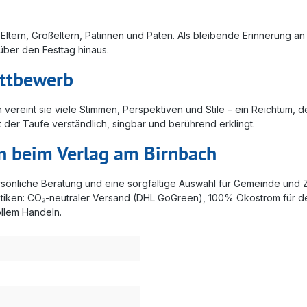
Eltern, Großeltern, Patinnen und Paten. Als bleibende Erinnerung an
er den Festtag hinaus.
ettbewerb
reint sie viele Stimmen, Perspektiven und Stile – ein Reichtum, der
der Taufe verständlich, singbar und berührend erklingt.
en beim Verlag am Birnbach
ersönliche Beratung und eine sorgfältige Auswahl für Gemeinde und Zu
ktiken: CO₂-neutraler Versand (DHL GoGreen), 100% Ökostrom für de
ollem Handeln.