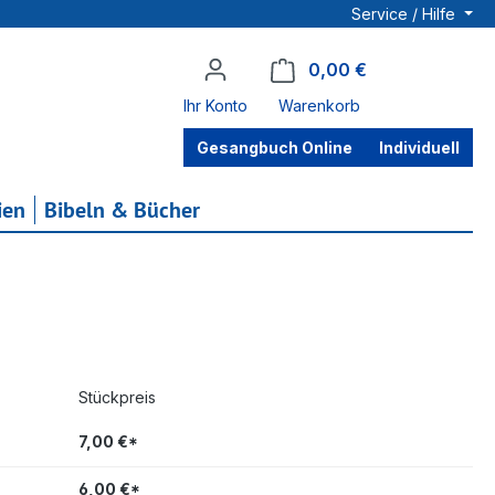
Service / Hilfe
0,00 €
Warenkorb enthä
Ihr Konto
Warenkorb
Gesangbuch Online
Individuell
ien
Bibeln & Bücher
Stückpreis
7,00 €*
6,00 €*