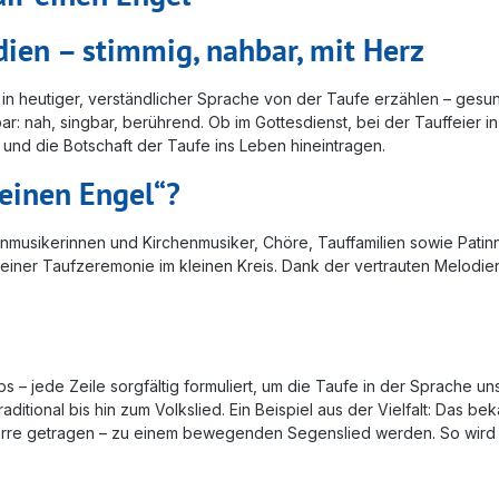
ien – stimmig, nahbar, mit Herz
 in heutiger, verständlicher Sprache von der Taufe erzählen – gesu
bar: nah, singbar, berührend. Ob im Gottesdienst, bei der Tauffeier i
und die Botschaft der Taufe ins Leben hineintragen.
 einen Engel“?
rchenmusikerinnen und Kirchenmusiker, Chöre, Tauffamilien sowie Pat
 einer Taufzeremonie im kleinen Kreis. Dank der vertrauten Melodie
 – jede Zeile sorgfältig formuliert, um die Taufe in der Sprache u
ditional bis hin zum Volkslied. Ein Beispiel aus der Vielfalt: Das 
itarre getragen – zu einem bewegenden Segenslied werden. So wird