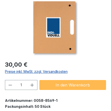
Bildergalerie überspringen
Regulärer Preis:
30,00 €
Preise inkl. MwSt. zzgl. Versandkosten
Produkt Anzahl: Gib den gewünschten We
In den Warenkorb
Artikelnummer:
0058-8569-1
Packungsinhalt:
50 Stück