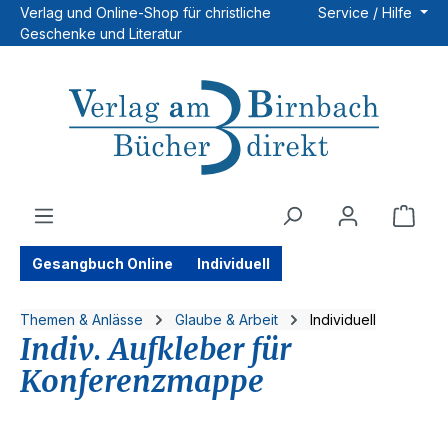
Verlag und Online-Shop für christliche
Service / Hilfe
Zum Hauptinhalt springen
Geschenke und Literatur
Ware
Gesangbuch Online
Individuell
Themen & Anlässe
Glaube & Arbeit
Individuell
Indiv. Aufkleber für
Konferenzmappe