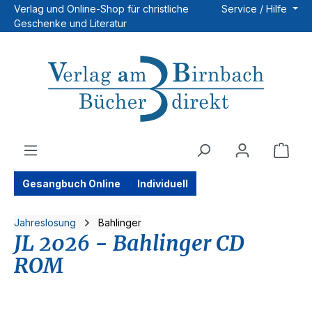
Verlag und Online-Shop für christliche
Service / Hilfe
Zum Hauptinhalt springen
Geschenke und Literatur
Ware
Gesangbuch Online
Individuell
Jahreslosung
Bahlinger
JL 2026 - Bahlinger CD
ROM