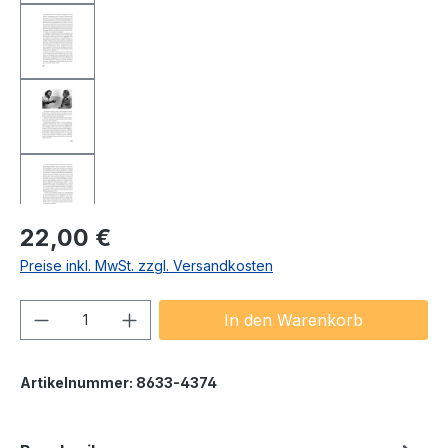
Regulärer Preis:
22,00 €
Preise inkl. MwSt. zzgl. Versandkosten
Produkt Anzahl: Gib den gewünschten We
In den Warenkorb
Artikelnummer:
8633-4374