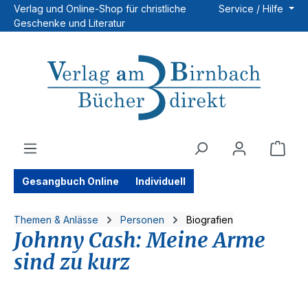
Verlag und Online-Shop für christliche
Service / Hilfe
Zum Hauptinhalt springen
Geschenke und Literatur
Ware
Gesangbuch Online
Individuell
Themen & Anlässe
Personen
Biografien
Johnny Cash: Meine Arme
sind zu kurz