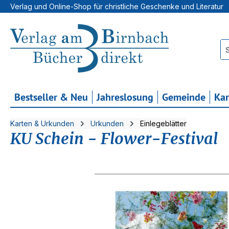
Verlag und Online-Shop für christliche Geschenke und Literatur
 Hauptinhalt springen
Zur Suche springen
Zur Hauptnavigation springen
Bestseller & Neu
Jahreslosung
Gemeinde
Ka
Karten & Urkunden
Urkunden
Einlegeblätter
KU Schein - Flower-Festival
Bildergalerie überspringen