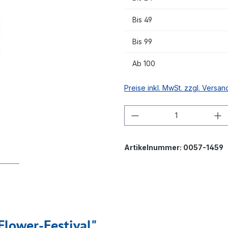
Bis
49
Bis
99
Ab
100
Preise inkl. MwSt. zzgl. Versa
Produkt Anzahl: G
Artikelnummer:
0057-1459
Flower-Festival"