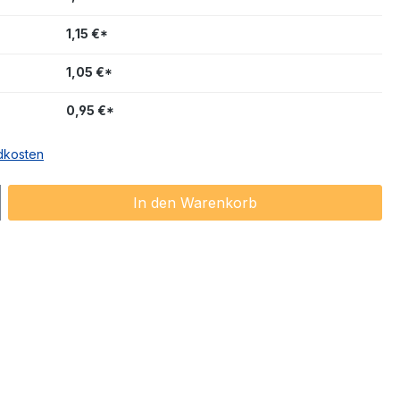
1,15 €*
1,05 €*
0,95 €*
ndkosten
ib den gewünschten Wert ein oder benu
In den Warenkorb