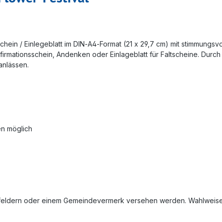
chein / Einlegeblatt im DIN‑A4‑Format (21 x 29,7 cm) mit stimmungsv
nfirmationsschein, Andenken oder Einlageblatt für Faltscheine. Durc
anlässen.
en möglich
nfeldern oder einem Gemeindevermerk versehen werden. Wahlweise li