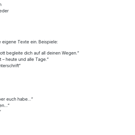
n
ieder
 eigene Texte ein. Beispiele:
ott begleite dich auf all deinen Wegen.“
 – heute und alle Tage.“
terschrift“
über euch habe…“
hen…“
“