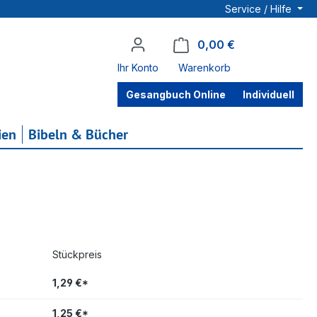
Service / Hilfe
0,00 €
Warenkorb enthä
Ihr Konto
Warenkorb
Gesangbuch Online
Individuell
ien
Bibeln & Bücher
Stückpreis
1,29 €*
1,25 €*