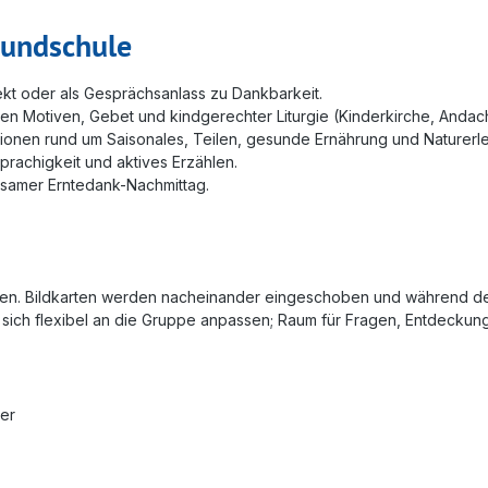
rundschule
jekt oder als Gesprächsanlass zu Dankbarkeit.
n Motiven, Gebet und kindgerechter Liturgie (Kinderkirche, Andach
tionen rund um Saisonales, Teilen, gesunde Ernährung und Naturerl
prachigkeit und aktives Erzählen.
insamer Erntedank-Nachmittag.
Rahmen. Bildkarten werden nacheinander eingeschoben und während d
 sich flexibel an die Gruppe anpassen; Raum für Fragen, Entdeckun
ter