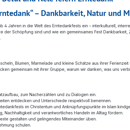
Erntedank“ – Dankbarkeit, Natur und 
r ab 4 Jahren in die Welt des Erntedankfests ein – interkulturell, int
ze der Schöpfung sind und wie ein gemeinsames Fest Dankbarkeit, Zu
.
scheln, Blumen, Marmelade und kleine Schätze aus ihrer Ferienzeit
decken gemeinsam mit ihrer Gruppe, warum wir danken, was uns verb
atzaufbau, zum Nacherzählen und zu Dialogen ein.
amkeiten entdecken und Unterschiede respektvoll benennen.
tedankfests im Christentum und Anknüpfungspunkte im Islam kindge
 Nachhaltigkeit und verantwortliches Handeln im Alltag fördern.
este gestalten und gelingendes Miteinander üben.
nehmung schulen.