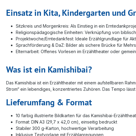
Einsatz in Kita, Kindergarten und G
Sitzkreis und Morgenkreis: Als Einstieg in ein Erntedankpro
Religionspädagogische Einheiten: Verknüpfung von biblische
Projektwoche/Erntedankfest: Ideale Erzählgrundlage für Ak
Sprachförderung & DaZ: Bilder als sichere Brücke für Mehrs
Elternarbeit: Offenes Vorlesen im Erzähltheater oder geme
Was ist ein Kamishibai?
Das Kamishibai ist ein Erzähltheater mit einem aufstellbaren 
Strom“ ein lebendiges, konzentriertes Zuhören. Das Tempo lässt
Lieferumfang & Format
10 farbig illustrierte Bildkarten für das Kamishibai-Erzählthea
Format: DIN A3 (29,7 x 42,0 cm), einseitig bedruckt
Stabiler 300 g-Karton, hochwertige Verarbeitung
Inklusive Textvorlage mit Erzählanregungen