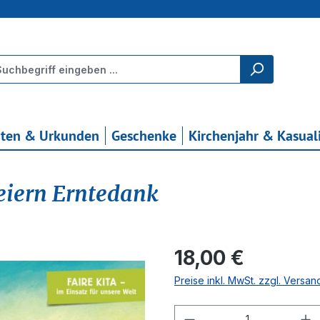
rten & Urkunden
Geschenke
Kirchenjahr & Kasual
feiern Erntedank
Regulärer Preis:
18,00 €
Preise inkl. MwSt. zzgl. Versa
Produkt Anzahl: G