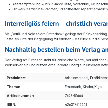
Altersempfehlung: 4 bis 7 Jahre (Kita, Vorschule, Grundschu
Hinweis: Kamishibai-Rahmen/Erzähltheater separat erhältlich
Interreligiös feiern – christlich vera
Mit „Betül und Nele feiern Erntedank“ gelingt der Brückenschlag z
Feste als Orte der Begegnung zu erleben – mit Blick auf die Sch
Nachhaltig bestellen beim Verlag a
Der Verlag am Birnbach steht für christliche Werte, persönlich
Webserver ein und nutzen erneuerbare Energie in unserem Betrieb
Produktart:
Arbeitsmaterial
, Erzählthea
Thema:
Erntedank
, Kinder/Kigo
Artikelnummer:
7698-51664
ISBN:
426017516641