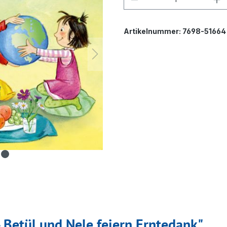
Artikelnummer:
7698-51664
 Betül und Nele feiern Erntedank"