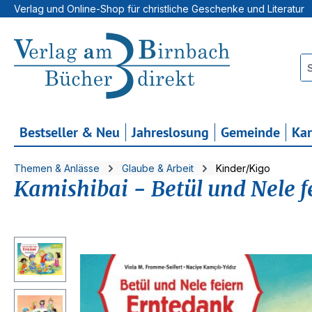
Verlag und Online-Shop für christliche Geschenke und Literatur
 Hauptinhalt springen
Zur Suche springen
Zur Hauptnavigation springen
Bestseller & Neu
Jahreslosung
Gemeinde
Ka
Themen & Anlässe
Glaube & Arbeit
Kinder/Kigo
Kamishibai - Betül und Nele 
Bildergalerie überspringen