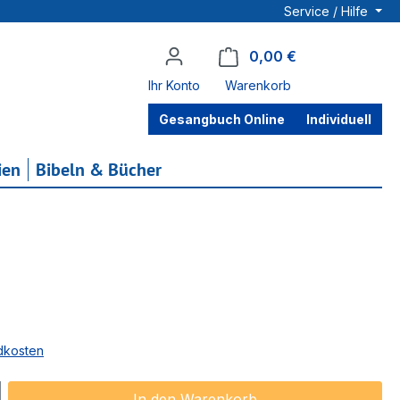
Service / Hilfe
0,00 €
Warenkorb enthä
Ihr Konto
Warenkorb
Gesangbuch Online
Individuell
ien
Bibeln & Bücher
ndkosten
ib den gewünschten Wert ein oder benu
In den Warenkorb