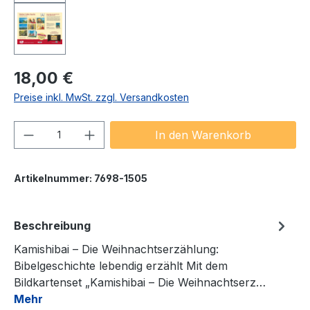
Regulärer Preis:
18,00 €
Preise inkl. MwSt. zzgl. Versandkosten
Produkt Anzahl: Gib den gewünschten We
In den Warenkorb
Artikelnummer:
7698-1505
Beschreibung
Kamishibai – Die Weihnachtserzählung:
Bibelgeschichte lebendig erzählt Mit dem
Bildkartenset „Kamishibai – Die Weihnachtserz…
Mehr