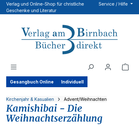
Verlag und Online-Shop für christliche
Service / Hilfe
Zum Hauptinhalt springen
Geschenke und Literatur
Ware
Gesangbuch Online
Individuell
Kirchenjahr & Kasualien
Advent/Weihnachten
Kamishibai - Die
Weihnachtserzählung