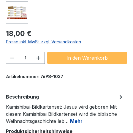
Regulärer Preis:
18,00 €
Preise inkl. MwSt. zzgl. Versandkosten
Produkt Anzahl: Gib den gewünschten We
In den Warenkorb
Artikelnummer:
7698-1037
Beschreibung
Kamishibai-Bildkartenset: Jesus wird geboren Mit
diesem Kamishibai Bildkartenset wird die biblische
Weihnachtsgeschichte leb…
Mehr
Produktsicherheitshinweise