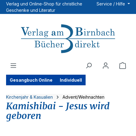
Verlag und Online-Shop für christliche
Service / Hilfe
Zum Hauptinhalt springen
Geschenke und Literatur
Ware
Gesangbuch Online
Individuell
Kirchenjahr & Kasualien
Advent/Weihnachten
Kamishibai - Jesus wird
geboren