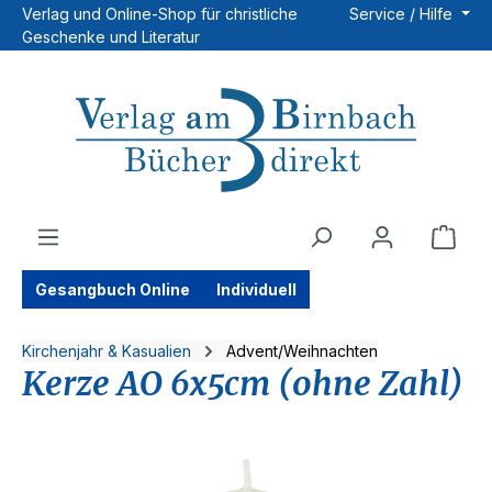
Verlag und Online-Shop für christliche
Service / Hilfe
Zum Hauptinhalt springen
Geschenke und Literatur
Ware
Gesangbuch Online
Individuell
Kirchenjahr & Kasualien
Advent/Weihnachten
Kerze AO 6x5cm (ohne Zahl)
Bildergalerie überspringen