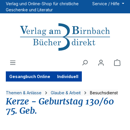
Verlag und Online-Shop für christliche
Service / Hilfe
Zum Hauptinhalt springen
Geschenke und Literatur
Ware
Gesangbuch Online
Individuell
Themen & Anlässe
Glaube & Arbeit
Besuchsdienst
Kerze - Geburtstag 130/60
75. Geb.