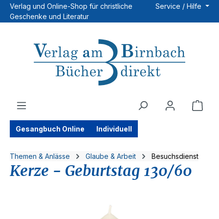
Verlag und Online-Shop für christliche
Service / Hilfe
Zum Hauptinhalt springen
Geschenke und Literatur
Ware
Gesangbuch Online
Individuell
Themen & Anlässe
Glaube & Arbeit
Besuchsdienst
Kerze - Geburtstag 130/60
Bildergalerie überspringen