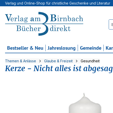
Verlag und Online-Shop für christliche Geschenke und Literatur
 Hauptinhalt springen
Zur Suche springen
Zur Hauptnavigation springen
Bestseller & Neu
Jahreslosung
Gemeinde
Ka
Themen & Anlässe
Glaube & Freizeit
Gesundheit
Kerze - Nicht alles ist abgesag
Bildergalerie überspringen