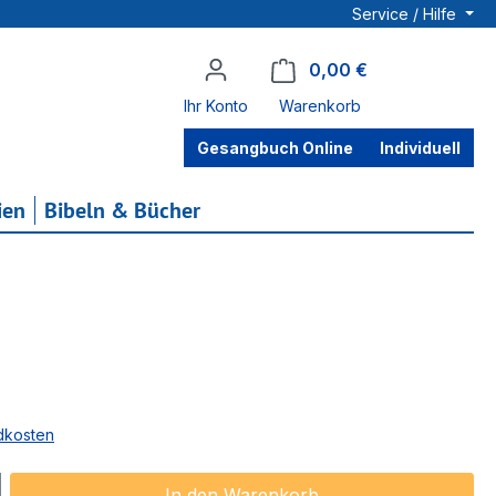
Service / Hilfe
0,00 €
Warenkorb enthä
Ihr Konto
Warenkorb
Gesangbuch Online
Individuell
ien
Bibeln & Bücher
ndkosten
ib den gewünschten Wert ein oder benu
In den Warenkorb