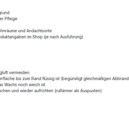
grund
er Pflege
ohnräume und Andachtsorte
oduktangaben im Shop (je nach Ausführung)
gluft vermeiden
rfläche bis zum Rand flüssig ist (begünstigt gleichmäßigen Abbrand
das Wachs noch weich ist
uchen und wieder aufrichten (rußärmer als Auspusten)