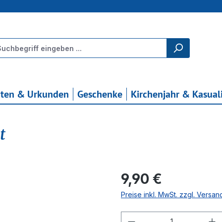
rten & Urkunden
Geschenke
Kirchenjahr & Kasual
t
Regulärer Preis:
9,90 €
Preise inkl. MwSt. zzgl. Versa
Produkt Anzahl: G