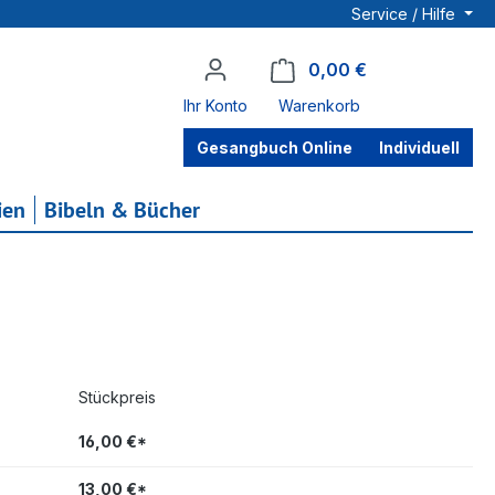
Service / Hilfe
0,00 €
Warenkorb enthä
Ihr Konto
Warenkorb
Gesangbuch Online
Individuell
ien
Bibeln & Bücher
Stückpreis
16,00 €*
13,00 €*