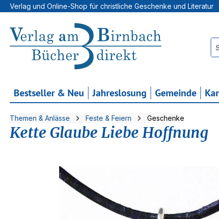
Verlag und Online-Shop für christliche Geschenke und Literatur
 Hauptinhalt springen
Zur Suche springen
Zur Hauptnavigation springen
Bestseller & Neu
Jahreslosung
Gemeinde
Ka
Themen & Anlässe
Feste & Feiern
Geschenke
Kette Glaube Liebe Hoffnung
Bildergalerie überspringen