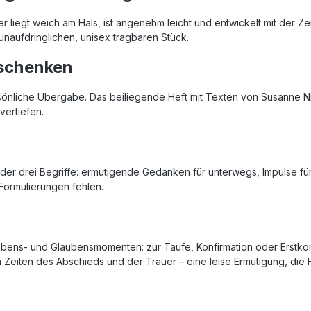
liegt weich am Hals, ist angenehm leicht und entwickelt mit der Zeit
naufdringlichen, unisex tragbaren Stück.
rschenken
persönliche Übergabe. Das beiliegende Heft mit Texten von Susanne N
vertiefen.
er drei Begriffe: ermutigende Gedanken für unterwegs, Impulse für
 Formulierungen fehlen.
 Lebens- und Glaubensmomenten: zur Taufe, Konfirmation oder Erst
n Zeiten des Abschieds und der Trauer – eine leise Ermutigung, die 