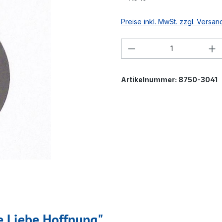
Preise inkl. MwSt. zzgl. Versa
Produkt Anzahl: G
Artikelnummer:
8750-3041
e Liebe Hoffnung"