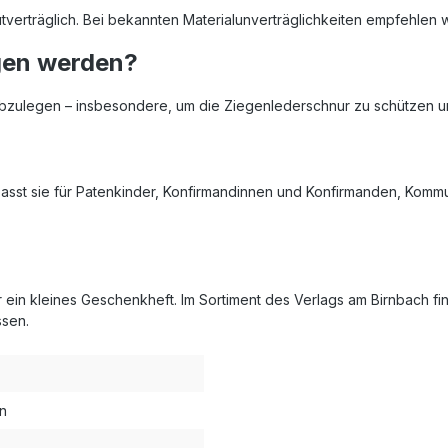
tverträglich. Bei bekannten Materialunverträglichkeiten empfehlen wir
gen werden?
bzulegen – insbesondere, um die Ziegenlederschnur zu schützen u
passt sie für Patenkinder, Konfirmandinnen und Konfirmanden, Kom
in kleines Geschenkheft. Im Sortiment des Verlags am Birnbach fi
ssen.
on