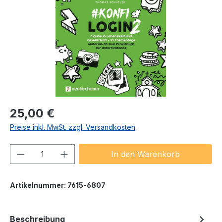
Regulärer Preis:
25,00 €
Preise inkl. MwSt. zzgl. Versandkosten
Produkt Anzahl: Gib den gewünschten We
In den Warenkorb
Artikelnummer:
7615-6807
Beschreibung