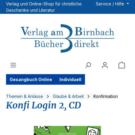
Verlag und Online-Shop für christliche
Service / Hilfe
Zum Hauptinhalt springen
Geschenke und Literatur
Ware
Gesangbuch Online
Individuell
Themen & Anlässe
Glaube & Arbeit
Konfirmation
Konfi Login 2, CD
Bildergalerie überspringen