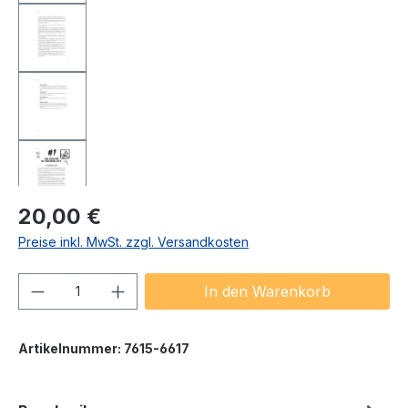
Regulärer Preis:
20,00 €
Preise inkl. MwSt. zzgl. Versandkosten
Produkt Anzahl: Gib den gewünschten We
In den Warenkorb
Artikelnummer:
7615-6617