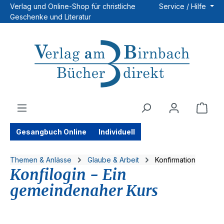
Verlag und Online-Shop für christliche
Service / Hilfe
Zum Hauptinhalt springen
Geschenke und Literatur
Ware
Gesangbuch Online
Individuell
Themen & Anlässe
Glaube & Arbeit
Konfirmation
Konfilogin - Ein
gemeindenaher Kurs