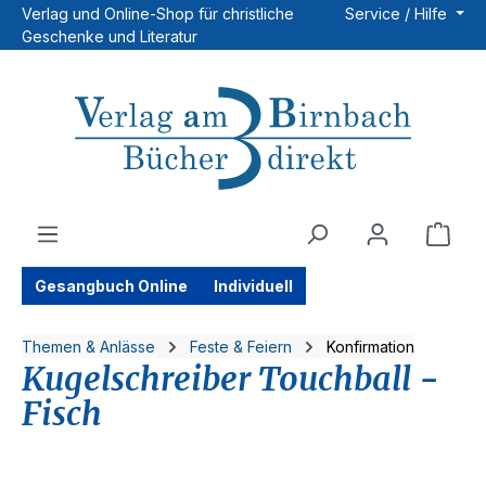
Verlag und Online-Shop für christliche
Service / Hilfe
Zum Hauptinhalt springen
Geschenke und Literatur
Ware
Gesangbuch Online
Individuell
Themen & Anlässe
Feste & Feiern
Konfirmation
Kugelschreiber Touchball -
Fisch