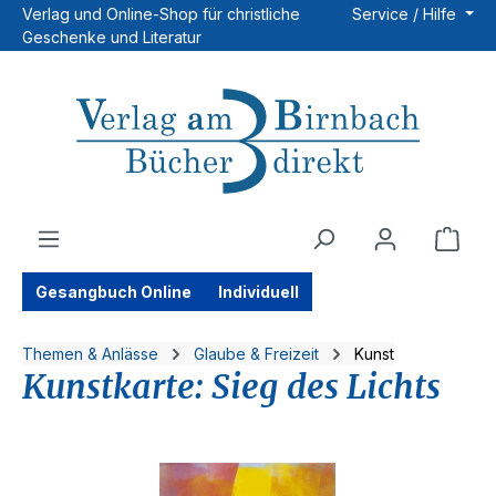
Verlag und Online-Shop für christliche
Service / Hilfe
Zum Hauptinhalt springen
Geschenke und Literatur
Ware
Gesangbuch Online
Individuell
Themen & Anlässe
Glaube & Freizeit
Kunst
Kunstkarte: Sieg des Lichts
Bildergalerie überspringen