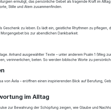
liturgien ermutigt, das persönliche Gebet als tragende Kraft im Allt
orte, Stille und Atem zusammenfinden.
 Geschenk zu leben. Es lädt ein, geistliche Rhythmen zu pflegen, 
 Morgengebet bis zur abendlichen Dankbarkeit.
age. Anhand ausgewählter Texte – unter anderem Psalm 1 (Weg zur 
en, verinnerlichen, beten. So werden biblische Worte zu persönliche
en
esa von Ávila – eröffnen einen inspirierenden Blick auf Berufung, Ge
ortung im Alltag
mpulse zur Bewahrung der Schöpfung zeigen, wie Glaube und Nachhal