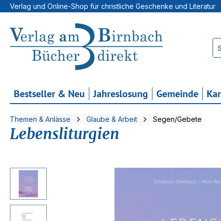
Verlag und Online-Shop für christliche Geschenke und Literatur
 Hauptinhalt springen
Zur Suche springen
Zur Hauptnavigation springen
Bestseller & Neu
Jahreslosung
Gemeinde
Ka
Themen & Anlässe
Glaube & Arbeit
Segen/Gebete
Lebensliturgien
Bildergalerie überspringen