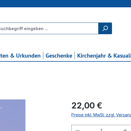
rten & Urkunden
Geschenke
Kirchenjahr & Kasual
Regulärer Preis:
22,00 €
Preise inkl. MwSt. zzgl. Versa
Produkt Anzahl: G