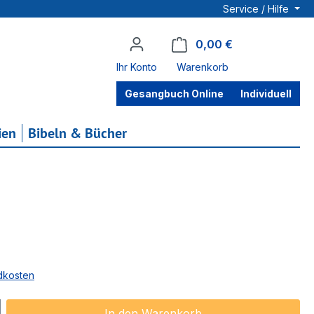
Service / Hilfe
0,00 €
Warenkorb enthä
Ihr Konto
Warenkorb
Gesangbuch Online
Individuell
ien
Bibeln & Bücher
ndkosten
ib den gewünschten Wert ein oder benu
In den Warenkorb