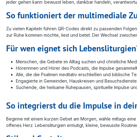
jeder gehen kann: bewusst leben, dankbar handeln, verantwortu
So funktioniert der multimediale Z
Zu vielen Kapiteln führen QR-Codes direkt zu passenden Folgen de
zur Ruhe kommen möchte, liest und betet. Der Wechsel zwischen 
Für wen eignet sich Lebensliturgien
Menschen, die Gebete im Alltag suchen und christliche Me
Hörerinnen und Hörer des Podcasts, die Impulse gesammelt
Alle, die die Psalmen meditativ erschließen und biblische
Engagierte in Gemeinden, Hauskreisen und Besuchsdiensten
Suchende, die heilsame Ruhepausen, spirituelle Impulse u
So integrierst du die Impulse in de
Beginne mit einem kurzen Gebet am Morgen, wähle mittags eine Ps
offenes Herz. Lebensliturgien ermutigt, kleine, bewusste Routine