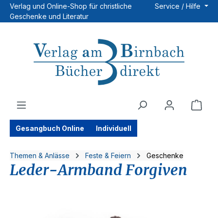
Verlag und Online-Shop für christliche
Service / Hilfe
Zum Hauptinhalt springen
Geschenke und Literatur
Ware
Gesangbuch Online
Individuell
Themen & Anlässe
Feste & Feiern
Geschenke
Leder-Armband Forgiven
Bildergalerie überspringen