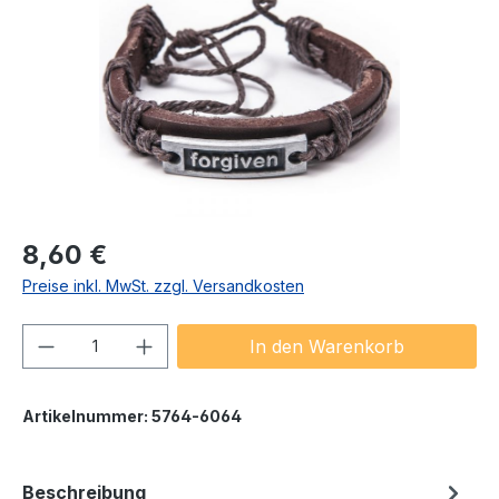
Regulärer Preis:
8,60 €
Preise inkl. MwSt. zzgl. Versandkosten
Produkt Anzahl: Gib den gewünschten We
In den Warenkorb
Artikelnummer:
5764-6064
Beschreibung