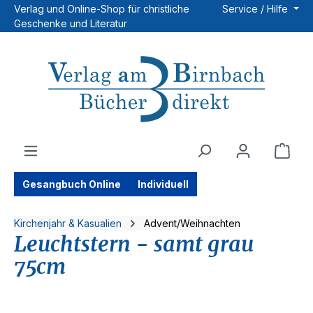
Verlag und Online-Shop für christliche
Service / Hilfe
Zum Hauptinhalt springen
Geschenke und Literatur
Ware
Gesangbuch Online
Individuell
Kirchenjahr & Kasualien
Advent/Weihnachten
Leuchtstern - samt grau
75cm