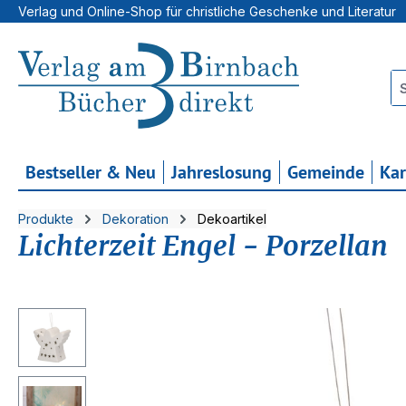
Verlag und Online-Shop für christliche Geschenke und Literatur
 Hauptinhalt springen
Zur Suche springen
Zur Hauptnavigation springen
Bestseller & Neu
Jahreslosung
Gemeinde
Ka
Produkte
Dekoration
Dekoartikel
Lichterzeit Engel - Porzellan
Bildergalerie überspringen