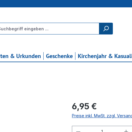
rten & Urkunden
Geschenke
Kirchenjahr & Kasual
Regulärer Preis:
6,95 €
Preise inkl. MwSt. zzgl. Versa
Produkt Anzahl: G