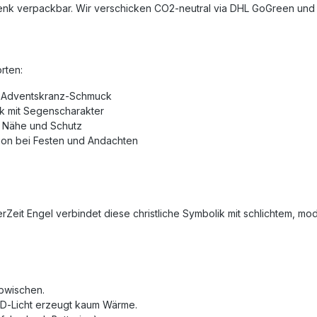
enk verpackbar. Wir verschicken CO2‑neutral via DHL GoGreen und 
rten:
er Adventskranz‑Schmuck
k mit Segenscharakter
n Nähe und Schutz
ion bei Festen und Andachten
hterZeit Engel verbindet diese christliche Symbolik mit schlichtem
bwischen.
LED‑Licht erzeugt kaum Wärme.