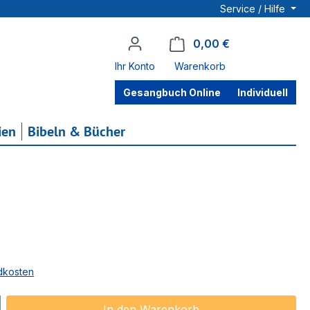
Service / Hilfe
0,00 €
Warenkorb enthä
Ihr Konto
Warenkorb
Gesangbuch Online
Individuell
ien
Bibeln & Bücher
ndkosten
ib den gewünschten Wert ein oder benu
In den Warenkorb