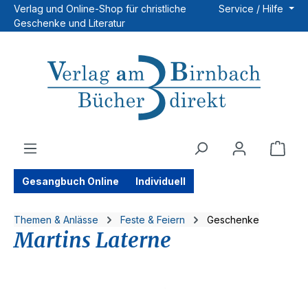
Verlag und Online-Shop für christliche
Service / Hilfe
Zum Hauptinhalt springen
Geschenke und Literatur
Ware
Gesangbuch Online
Individuell
Themen & Anlässe
Feste & Feiern
Geschenke
Martins Laterne
Bildergalerie überspringen