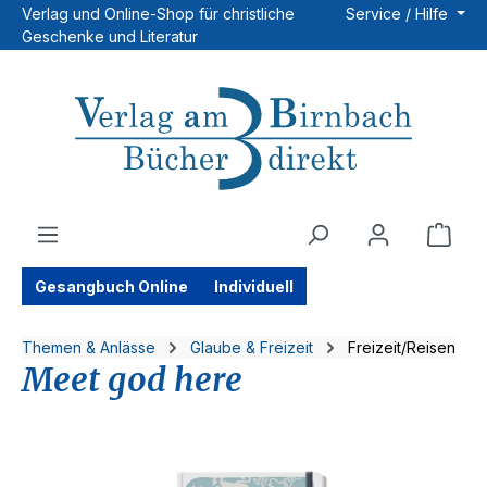
Verlag und Online-Shop für christliche
Service / Hilfe
Zum Hauptinhalt springen
Geschenke und Literatur
Ware
Gesangbuch Online
Individuell
Themen & Anlässe
Glaube & Freizeit
Freizeit/Reisen
Meet god here
Bildergalerie überspringen