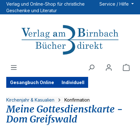
Verlag und Online-Shop für christliche
Service / Hilfe
Zum Hauptinhalt springen
Geschenke und Literatur
Ware
Gesangbuch Online
Individuell
Kirchenjahr & Kasualien
Konfirmation
Meine Gottesdienstkarte -
Dom Greifswald