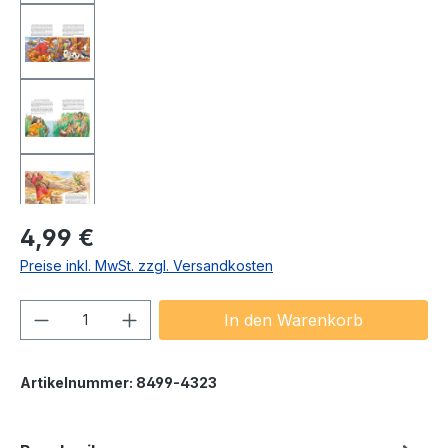
Regulärer Preis:
4,99 €
Preise inkl. MwSt. zzgl. Versandkosten
Produkt Anzahl: Gib den gewünschten We
In den Warenkorb
Artikelnummer:
8499-4323