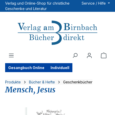
Verlag und Online-Shop für christliche
Service / Hilfe
Zum Hauptinhalt springen
Geschenke und Literatur
Ware
Gesangbuch Online
Individuell
Produkte
Bücher & Hefte
Geschenkbücher
Mensch, Jesus
Bildergalerie überspringen