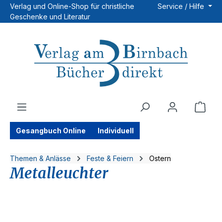
Verlag und Online-Shop für christliche
Service / Hilfe
Zum Hauptinhalt springen
Geschenke und Literatur
Ware
Gesangbuch Online
Individuell
Themen & Anlässe
Feste & Feiern
Ostern
Metalleuchter
Bildergalerie überspringen