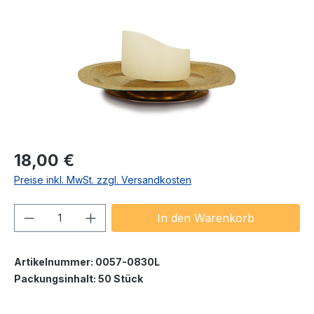
Regulärer Preis:
18,00 €
Preise inkl. MwSt. zzgl. Versandkosten
Produkt Anzahl: Gib den gewünschten We
In den Warenkorb
Artikelnummer:
0057-0830L
Packungsinhalt:
50 Stück