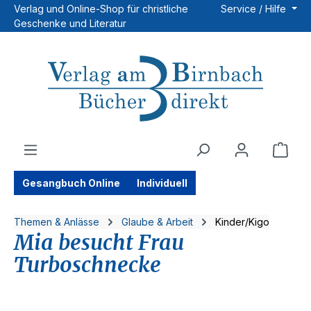
Verlag und Online-Shop für christliche
Service / Hilfe
Zum Hauptinhalt springen
Geschenke und Literatur
Ware
Gesangbuch Online
Individuell
Themen & Anlässe
Glaube & Arbeit
Kinder/Kigo
Mia besucht Frau
Turboschnecke