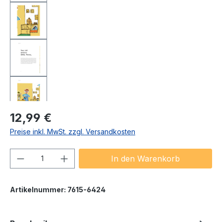
Regulärer Preis:
12,99 €
Preise inkl. MwSt. zzgl. Versandkosten
Produkt Anzahl: Gib den gewünschten We
In den Warenkorb
Artikelnummer:
7615-6424