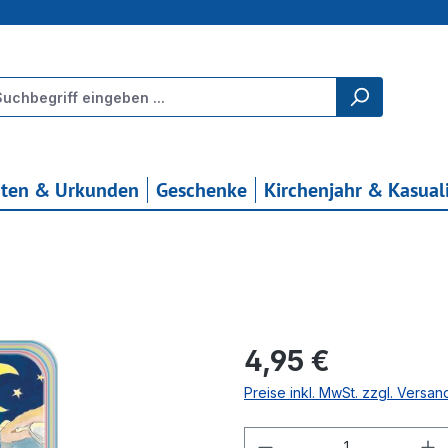
rten & Urkunden
Geschenke
Kirchenjahr & Kasual
Regulärer Preis:
4,95 €
Preise inkl. MwSt. zzgl. Versa
Produkt Anzahl: G