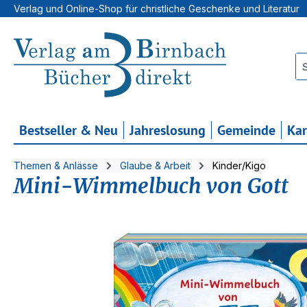
Verlag und Online-Shop für christliche Geschenke und Literatur
 Hauptinhalt springen
Zur Suche springen
Zur Hauptnavigation springen
Bestseller & Neu
Jahreslosung
Gemeinde
Ka
Themen & Anlässe
Glaube & Arbeit
Kinder/Kigo
Mini-Wimmelbuch von Gott
Bildergalerie überspringen