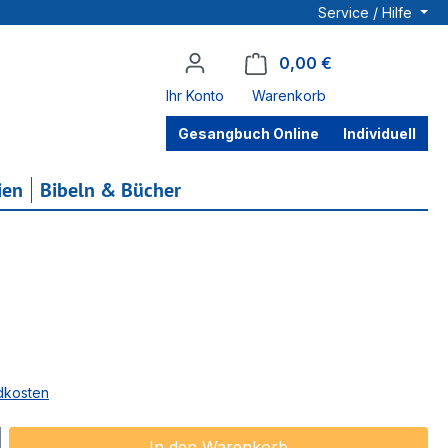
Service / Hilfe
0,00 €
Warenkorb enthä
Ihr Konto
Warenkorb
Gesangbuch Online
Individuell
ien
Bibeln & Bücher
ndkosten
ib den gewünschten Wert ein oder benu
In den Warenkorb