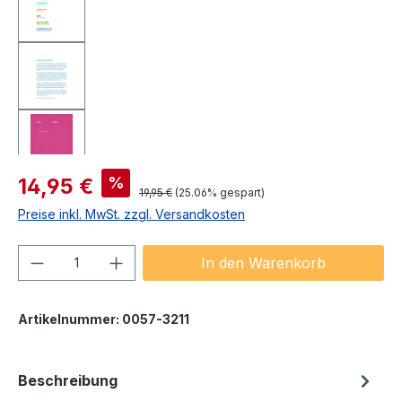
Verkaufspreis:
%
14,95 €
Regulärer Preis:
19,95 €
(25.06% gespart)
Preise inkl. MwSt. zzgl. Versandkosten
Produkt Anzahl: Gib den gewünschten We
In den Warenkorb
Artikelnummer:
0057-3211
Beschreibung