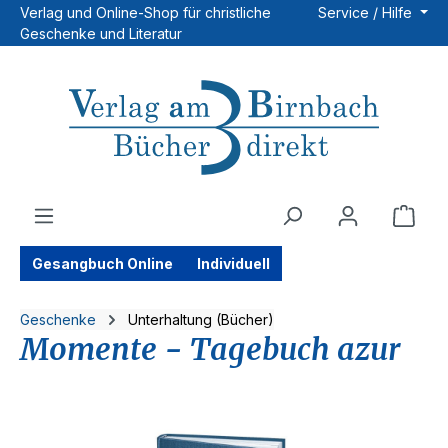
Verlag und Online-Shop für christliche
Service / Hilfe
Zum Hauptinhalt springen
Geschenke und Literatur
Ware
Gesangbuch Online
Individuell
Geschenke
Unterhaltung (Bücher)
Momente - Tagebuch azur
Bildergalerie überspringen