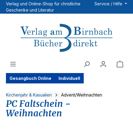
Verlag und Online-Shop für christliche
Service / Hilfe
Zum Hauptinhalt springen
Geschenke und Literatur
Ware
Gesangbuch Online
Individuell
Kirchenjahr & Kasualien
Advent/Weihnachten
PC Faltschein -
Weihnachten