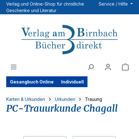
Verlag und Online-Shop für christliche
Service / Hilfe
Zum Hauptinhalt springen
Geschenke und Literatur
Ware
Gesangbuch Online
Individuell
Karten & Urkunden
Urkunden
Trauung
PC-Trauurkunde Chagall
Bildergalerie überspringen