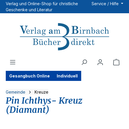
Verlag und Online-Shop für christliche
Service / Hilfe
Zum Hauptinhalt springen
Geschenke und Literatur
Ware
Gesangbuch Online
Individuell
Gemeinde
Kreuze
Pin Ichthys- Kreuz
(Diamant)