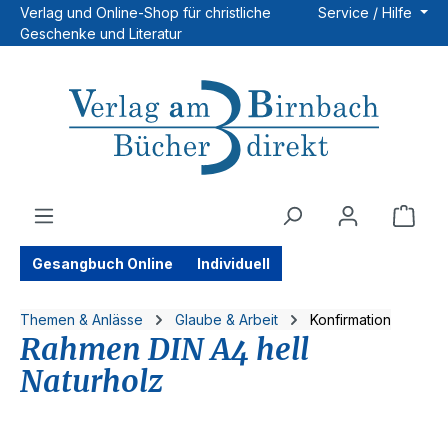
Verlag und Online-Shop für christliche
Service / Hilfe
Zum Hauptinhalt springen
Geschenke und Literatur
Ware
Gesangbuch Online
Individuell
Themen & Anlässe
Glaube & Arbeit
Konfirmation
Rahmen DIN A4 hell
Naturholz