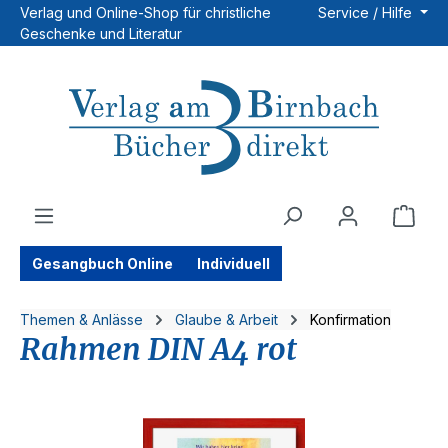
Verlag und Online-Shop für christliche
Service / Hilfe
Zum Hauptinhalt springen
Geschenke und Literatur
Ware
Gesangbuch Online
Individuell
Themen & Anlässe
Glaube & Arbeit
Konfirmation
Rahmen DIN A4 rot
Bildergalerie überspringen