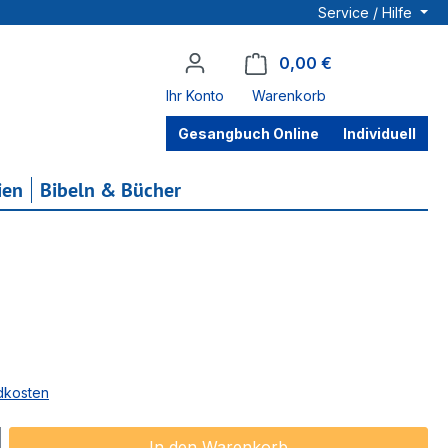
Service / Hilfe
0,00 €
Warenkorb enthä
Ihr Konto
Warenkorb
Gesangbuch Online
Individuell
ien
Bibeln & Bücher
ndkosten
ib den gewünschten Wert ein oder benu
In den Warenkorb