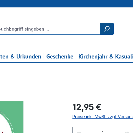
rten & Urkunden
Geschenke
Kirchenjahr & Kasual
Regulärer Preis:
12,95 €
Preise inkl. MwSt. zzgl. Versa
Produkt Anzahl: G