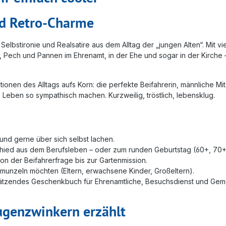
nd Retro-Charme
 Selbstironie und Realsatire aus dem Alltag der „jungen Alten“. Mit
, Pech und Pannen im Ehrenamt, in der Ehe und sogar in der Kirche 
ionen des Alltags aufs Korn: die perfekte Beifahrerin, männliche M
 Leben so sympathisch machen. Kurzweilig, tröstlich, lebensklug.
 und gerne über sich selbst lachen.
hied aus dem Berufsleben – oder zum runden Geburtstag (60+, 70+
on der Beifahrerfrage bis zur Gartenmission.
hmunzeln möchten (Eltern, erwachsene Kinder, Großeltern).
hätzendes Geschenkbuch für Ehrenamtliche, Besuchsdienst und Gem
ugenzwinkern erzählt