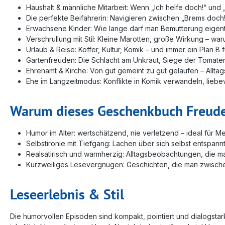
Haushalt & männliche Mitarbeit: Wenn „Ich helfe doch!“ u
Die perfekte Beifahrerin: Navigieren zwischen „Brems doch!“
Erwachsene Kinder: Wie lange darf man Bemutterung eigentl
Verschrullung mit Stil: Kleine Marotten, große Wirkung – war
Urlaub & Reise: Koffer, Kultur, Komik – und immer ein Plan B
Gartenfreuden: Die Schlacht am Unkraut, Siege der Tomate
Ehrenamt & Kirche: Von gut gemeint zu gut gelaufen – All
Ehe im Langzeitmodus: Konflikte in Komik verwandeln, liebe
Warum dieses Geschenkbuch Freud
Humor im Alter: wertschätzend, nie verletzend – ideal für M
Selbstironie mit Tiefgang: Lachen über sich selbst entspann
Realsatirisch und warmherzig: Alltagsbeobachtungen, die ma
Kurzweiliges Lesevergnügen: Geschichten, die man zwisc
Leseerlebnis & Stil
Die humorvollen Episoden sind kompakt, pointiert und dialogstark