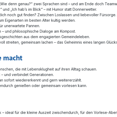
nd „Wie denn genau?“ zwei Sprachen sind – und am Ende doch Teamw
 und „Ich hab’s im Blick“ – mit Humor statt Donnerwetter.
ich noch gut finden? Zwischen Loslassen und liebevoller Fürsorge.
um Eigenarten im besten Alter kultig werden.
 für unerwartete Pannen.
n – und philosophische Dialoge am Kompost.
tagsgeschichten aus dem engagierten Gemeindeleben.
voll streiten, gemeinsam lachen – das Geheimnis eines langen Glücks
e macht
enschen, die mit Lebensklugheit auf ihren Alltag schauen.
t – und verbindet Generationen.
n sofort wiedererkennt und gern weitererzählt.
hendurch genießen oder gemeinsam vorlesen kann.
 – ideal für die kleine Auszeit zwischendurch, für den Vorlese‑Aben