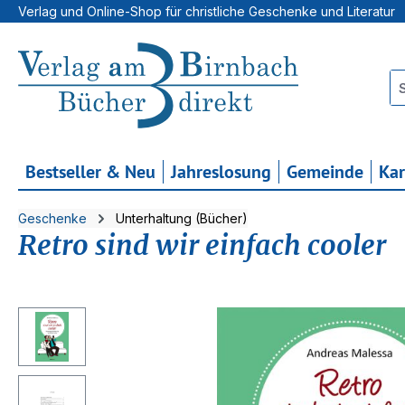
Verlag und Online-Shop für christliche Geschenke und Literatur
 Hauptinhalt springen
Zur Suche springen
Zur Hauptnavigation springen
Bestseller & Neu
Jahreslosung
Gemeinde
Ka
Geschenke
Unterhaltung (Bücher)
Retro sind wir einfach cooler
Bildergalerie überspringen