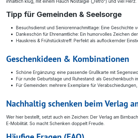
inhaltlich klug, mit einem Hauch Nostalgie („retro“) und viel Herz.
Tipp für Gemeinden & Seelsorge
Besuchsdienst und Seniorennachmittage: Eine Geschichte vo
Dankeschön für Ehrenamtliche: Ein humorvolles Zeichen der 
Hauskreis & Frühstückstreff: Perfekt als auflockernder Ein
Geschenkideen & Kombinationen
Schöne Ergänzung: eine passende Grußkarte mit Segenswor
Für runde Geburtstage und Ruhestand: als Geschenkbuch im
Für Gemeinden: mehrere Exemplare für Verabschiedungen, 
Nachhaltig schenken beim Verlag a
Wer hier bestellt, setzt auch ein Zeichen: Der Verlag am Birnb
E‑Mobilität. So macht Schenken doppelt Freude.
Häufige Fragen (FAQ)