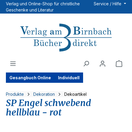
Verlag und Online-Shop für christliche
Service / Hilfe
Zum Hauptinhalt springen
Geschenke und Literatur
Ware
Gesangbuch Online
Individuell
Produkte
Dekoration
Dekoartikel
SP Engel schwebend
hellblau - rot